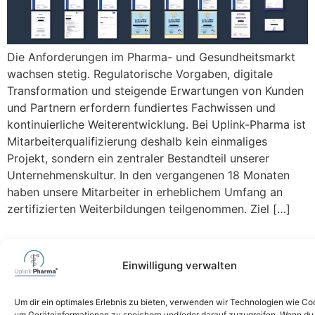
Die Anforderungen im Pharma- und Gesundheitsmarkt
wachsen stetig. Regulatorische Vorgaben, digitale
Transformation und steigende Erwartungen von Kunden
und Partnern erfordern fundiertes Fachwissen und
kontinuierliche Weiterentwicklung. Bei Uplink-Pharma ist
Mitarbeiterqualifizierung deshalb kein einmaliges
Projekt, sondern ein zentraler Bestandteil unserer
Unternehmenskultur. In den vergangenen 18 Monaten
haben unsere Mitarbeiter in erheblichem Umfang an
zertifizierten Weiterbildungen teilgenommen. Ziel […]
06471 6264740
Einwilligung verwalten
mail@uplink-pharma.com
Um dir ein optimales Erlebnis zu bieten, verwenden wir Technologien wie Co
um Geräteinformationen zu speichern und/oder darauf zuzugreifen. Wenn du