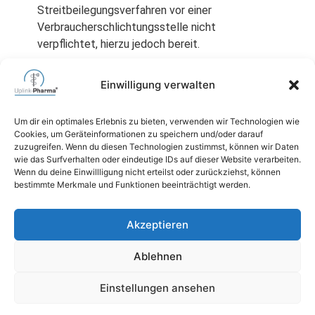
Streitbeilegungsverfahren vor einer
Verbraucherschlichtungsstelle nicht
verpflichtet, hierzu jedoch bereit.
Einwilligung verwalten
Um dir ein optimales Erlebnis zu bieten, verwenden wir Technologien wie
Copyright-Hinweis: Dieses Impressum wurde von den
Cookies, um Geräteinformationen zu speichern und/oder darauf
Fachanwälten der IT-Recht Kanzlei erstellt und ist
zuzugreifen. Wenn du diesen Technologien zustimmst, können wir Daten
urheberrechtlich geschützt (
https://www.it-recht-kanzlei.de
)
wie das Surfverhalten oder eindeutige IDs auf dieser Website verarbeiten.
Wenn du deine Einwillligung nicht erteilst oder zurückziehst, können
Stand: 07.08.2026, 01:57:25
bestimmte Merkmale und Funktionen beeinträchtigt werden.
06471 6264740
Akzeptieren
mail@uplink-pharma.com
Ablehnen
Einstellungen ansehen
Impressum