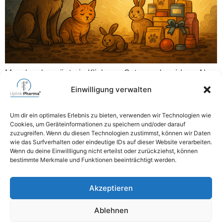
Manchmal genügt ein Klick, um Gutes zu bewirken. Als
wir auf die Amazon Wunschliste des Tierschutz
Einwilligung verwalten
Weilburg e. V. aufmerksam wurden, war schnell klar,
dass wir helfen möchten. Ohne Ankündigung, ohne
Um dir ein optimales Erlebnis zu bieten, verwenden wir Technologien wie
große Worte, einfach aus Überzeugung. Die Uplink-
Cookies, um Geräteinformationen zu speichern und/oder darauf
Pharma GmbH & MZ-Datenservice e. K. erfüllten die
zuzugreifen. Wenn du diesen Technologien zustimmst, können wir Daten
wie das Surfverhalten oder eindeutige IDs auf dieser Website verarbeiten.
Liste fast vollständig und unterstützten damit viele Tiere
Wenn du deine Einwillligung nicht erteilst oder zurückziehst, können
mit Futter, […]
bestimmte Merkmale und Funktionen beeinträchtigt werden.
06471 6264740
Akzeptieren
mail@uplink-pharma.com
Ablehnen