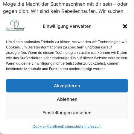
Möge die Macht der Suchmaschinen mit dir sein – oder
gegen dich. Wir sind kein Rebellenhaufen. Wir suchen
Verstärkung für das Imperium der Gesundheitsprodukte:
einen Content-Krieger, der langweilige Produkttexte
Einwilligung verwalten
zerschneidet wie ein Lichtschwert und Überzeugungen
formt, die Produktdetailseiten und Kunden
Um dir ein optimales Erlebnis zu bieten, verwenden wir Technologien wie
gleichermaßen in die Knie zwingen. Deine Mission Dein
Cookies, um Geräteinformationen zu speichern und/oder darauf
zuzugreifen. Wenn du diesen Technologien zustimmst, können wir Daten
Arsenal Deine Versorgung Wenn du dich angesprochen
wie das Surfverhalten oder eindeutige IDs auf dieser Website verarbeiten.
[…]
Wenn du deine Einwillligung nicht erteilst oder zurückziehst, können
bestimmte Merkmale und Funktionen beeinträchtigt werden.
06471 6264740
Akzeptieren
mail@uplink-pharma.com
Ablehnen
Impressum
Einstellungen ansehen
Datenschutz
Cookie-Richtlinie
Datenschutz
Impressum