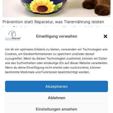
Prävention statt Reparatur, was Tierernährung leisten
kann Die Lebenserwartung von Haustieren ist in den
letzten Jahrzehnten deutlich gestiegen. Fortschritte in
Einwilligung verwalten
der Tiermedizin, bessere Diagnostik, Impfprogramme
und ein wachsendes Gesundheitsbewusstsein führen
Um dir ein optimales Erlebnis zu bieten, verwenden wir Technologien wie
dazu, dass Hunde und Katzen heute oft deutlich länger
Cookies, um Geräteinformationen zu speichern und/oder darauf
leben als früher. Ein längeres Leben bedeutet jedoch
zuzugreifen. Wenn du diesen Technologien zustimmst, können wir Daten
wie das Surfverhalten oder eindeutige IDs auf dieser Website verarbeiten.
nicht automatisch ein gesundes Leben. Mit
Wenn du deine Einwillligung nicht erteilst oder zurückziehst, können
zunehmendem Alter […]
bestimmte Merkmale und Funktionen beeinträchtigt werden.
06471 6264740
Akzeptieren
mail@uplink-pharma.com
Ablehnen
Einstellungen ansehen
Impressum