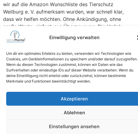
wir auf die Amazon Wunschliste des Tierschutz
Weilburg e. V. aufmerksam wurden, war schnell klar,
dass wir helfen möchten. Ohne Ankündigung, ohne
große Worte, einfach aus Überzeugung. Die Uplink-
Pharma GmbH & MZ-Datenservice e. K. erfüllten die
Einwilligung verwalten
Liste fast vollständig und unterstützten damit viele Tiere
mit Futter, […]
Um dir ein optimales Erlebnis zu bieten, verwenden wir Technologien wie
Cookies, um Geräteinformationen zu speichern und/oder darauf zuzugreifen.
Wenn du diesen Technologien zustimmst, können wir Daten wie das
06471 6264740
Surfverhalten oder eindeutige IDs auf dieser Website verarbeiten. Wenn du
mail@uplink-pharma.com
deine Einwillligung nicht erteilst oder zurückziehst, können bestimmte
Merkmale und Funktionen beeinträchtigt werden.
Impressum
Akzeptieren
Datenschutz
Ablehnen
Einstellungen ansehen