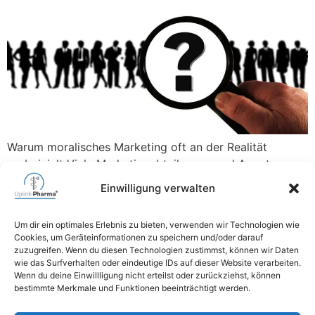
Warum moralisches Marketing oft an der Realität
vorbeizielt Viele Marketingabteilungen und Agenturen
lieben Werte. Nachhaltigkeit, Diversität, Achtsamkeit,
Einwilligung verwalten
kaum eine Kampagne, die nicht mit moralischen
Botschaften arbeitet. Das klingt gut, verkauft sich aber
Um dir ein optimales Erlebnis zu bieten, verwenden wir Technologien wie
in vielen Märkten schlecht. Denn während Unternehmen
Cookies, um Geräteinformationen zu speichern und/oder darauf
ihre Haltung inszenieren, reagieren viele Zielgruppen
zuzugreifen. Wenn du diesen Technologien zustimmst, können wir Daten
wie das Surfverhalten oder eindeutige IDs auf dieser Website verarbeiten.
darauf mit Skepsis oder schlichtem Desinteresse. Der
Wenn du deine Einwillligung nicht erteilst oder zurückziehst, können
Grund ist simpel: […]
bestimmte Merkmale und Funktionen beeinträchtigt werden.