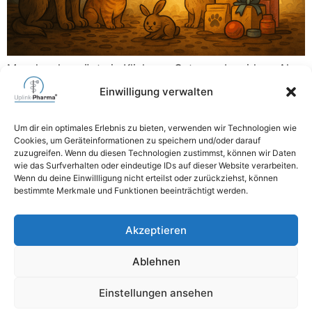
Manchmal genügt ein Klick, um Gutes zu bewirken. Als
wir auf die Amazon Wunschliste des Tierschutz
Einwilligung verwalten
Weilburg e. V. aufmerksam wurden, war schnell klar,
dass wir helfen möchten. Ohne Ankündigung, ohne
Um dir ein optimales Erlebnis zu bieten, verwenden wir Technologien wie
große Worte, einfach aus Überzeugung. Die Uplink-
Cookies, um Geräteinformationen zu speichern und/oder darauf
Pharma GmbH & MZ-Datenservice e. K. erfüllten die
zuzugreifen. Wenn du diesen Technologien zustimmst, können wir Daten
wie das Surfverhalten oder eindeutige IDs auf dieser Website verarbeiten.
Liste fast vollständig und unterstützten damit viele Tiere
Wenn du deine Einwillligung nicht erteilst oder zurückziehst, können
mit Futter, […]
bestimmte Merkmale und Funktionen beeinträchtigt werden.
06471 6264740
Akzeptieren
mail@uplink-pharma.com
Ablehnen
Einstellungen ansehen
Impressum