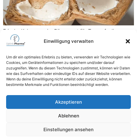
Frische Kokosnuss im Büro sorgt für Tropenfeeling
Normalerweise riecht unser Büro nach Kaffee und
Einwilligung verwalten
Produktivität. Heute lag ein Hauch von Tropenduft in
der Luft. Der Grund: frische Kokosnüsse im Büro, direkt
Um dir ein optimales Erlebnis zu bieten, verwenden wir Technologien wie
geliefert vom Anbieter Jurassic Fruit. Die biologisch
Cookies, um Geräteinformationen zu speichern und/oder darauf
angebauten, noch nicht ganz reifen Früchte sorgten für
zuzugreifen. Wenn du diesen Technologien zustimmst, können wir Daten
wie das Surfverhalten oder eindeutige IDs auf dieser Website verarbeiten.
echtes Urlaubsfeeling am Arbeitsplatz. Schon beim
Wenn du deine Einwillligung nicht erteilst oder zurückziehst, können
Auspacken der Lieferung […]
bestimmte Merkmale und Funktionen beeinträchtigt werden.
06471 6264740
Akzeptieren
mail@uplink-pharma.com
Ablehnen
Einstellungen ansehen
Impressum