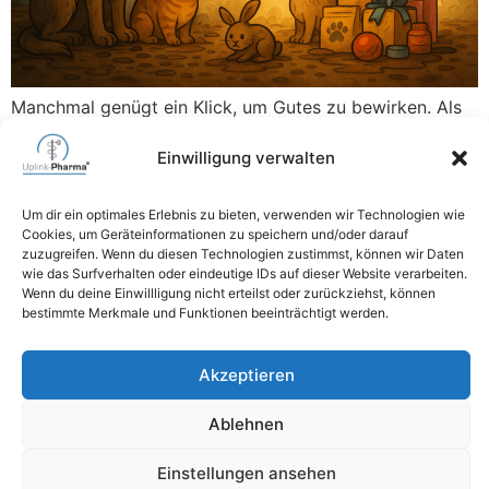
Manchmal genügt ein Klick, um Gutes zu bewirken. Als
wir auf die Amazon Wunschliste des Tierschutz
Einwilligung verwalten
Weilburg e. V. aufmerksam wurden, war schnell klar,
dass wir helfen möchten. Ohne Ankündigung, ohne
große Worte, einfach aus Überzeugung. Die Uplink-
Um dir ein optimales Erlebnis zu bieten, verwenden wir Technologien wie
Cookies, um Geräteinformationen zu speichern und/oder darauf
Pharma GmbH & MZ-Datenservice e. K. erfüllten die
zuzugreifen. Wenn du diesen Technologien zustimmst, können wir Daten
Liste fast vollständig und unterstützten damit viele Tiere
wie das Surfverhalten oder eindeutige IDs auf dieser Website verarbeiten.
mit Futter, […]
Wenn du deine Einwillligung nicht erteilst oder zurückziehst, können
bestimmte Merkmale und Funktionen beeinträchtigt werden.
06471 6264740
Akzeptieren
mail@uplink-pharma.com
Ablehnen
Impressum
Einstellungen ansehen