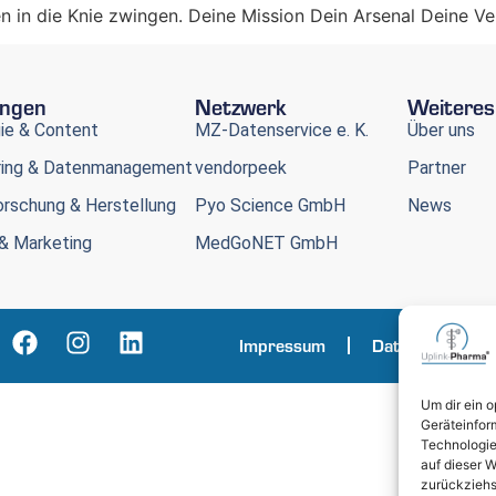
n in die Knie zwingen. Deine Mission Dein Arsenal Deine 
ungen
Netzwerk
Weiteres
ie & Content
MZ-Datenservice e. K.
Über uns
ring & Datenmanagement
vendorpeek
Partner
rschung & Herstellung
Pyo Science GmbH
News
& Marketing
MedGoNET GmbH
Impressum
Datenschutz
Um dir ein 
Geräteinfor
Technologie
auf dieser W
zurückziehs