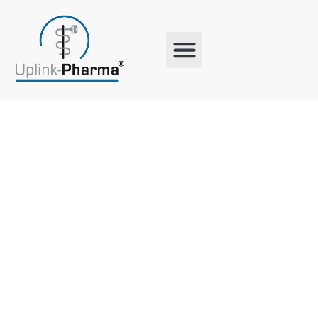
Schlagwort:
700
Dankesgesc