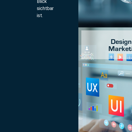
Blick
sichtbar
ist.
Design
Market