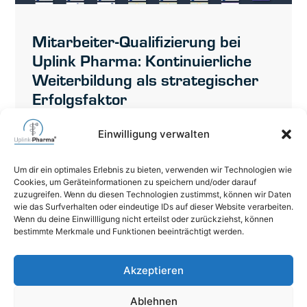
Mitarbeiter-Qualifizierung bei
Uplink Pharma: Kontinuierliche
Weiterbildung als strategischer
Erfolgsfaktor
Die Anforderungen im Pharma- und
Einwilligung verwalten
Gesundheitsmarkt wachsen stetig.
Regulatorische Vorgaben, digitale Transformation
Um dir ein optimales Erlebnis zu bieten, verwenden wir Technologien wie
und steigende Erwartungen von Kunden und
Cookies, um Geräteinformationen zu speichern und/oder darauf
Partnern erfordern
zuzugreifen. Wenn du diesen Technologien zustimmst, können wir Daten
wie das Surfverhalten oder eindeutige IDs auf dieser Website verarbeiten.
Wenn du deine Einwillligung nicht erteilst oder zurückziehst, können
WEITERLESEN
bestimmte Merkmale und Funktionen beeinträchtigt werden.
06471 6264740
Akzeptieren
mail@uplink-pharma.com
Ablehnen