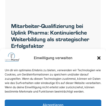
Mitarbeiter-Qualifizierung bei
Uplink Pharma: Kontinuierliche
Weiterbildung als strategischer
Erfolgsfaktor
Die Anforderungen im Pharma- und
Einwilligung verwalten
Gesundheitsmarkt wachsen stetig.
Regulatorische Vorgaben, digitale Transformation
Um dir ein optimales Erlebnis zu bieten, verwenden wir Technologien wie
und steigende Erwartungen von Kunden und
Cookies, um Geräteinformationen zu speichern und/oder darauf
Partnern erfordern
zuzugreifen. Wenn du diesen Technologien zustimmst, können wir Daten
wie das Surfverhalten oder eindeutige IDs auf dieser Website verarbeiten.
Wenn du deine Einwillligung nicht erteilst oder zurückziehst, können
WEITERLESEN
bestimmte Merkmale und Funktionen beeinträchtigt werden.
06471 6264740
Akzeptieren