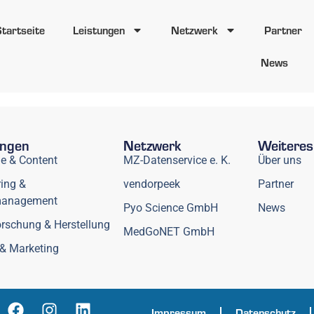
Startseite
Leistungen
Netzwerk
Partner
News
ungen
Netzwerk
Weiteres
ie & Content
MZ-Datenservice e. K.
Über uns
ing &
vendorpeek
Partner
management
Pyo Science GmbH
News
rschung & Herstellung
MedGoNET GmbH
& Marketing
Impressum
Datenschutz