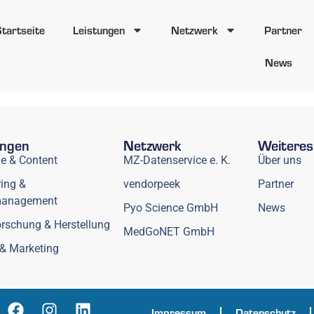
Startseite
Leistungen
Netzwerk
Partner
News
ungen
Netzwerk
Weiteres
ie & Content
MZ-Datenservice e. K.
Über uns
ing &
vendorpeek
Partner
management
Pyo Science GmbH
News
rschung & Herstellung
MedGoNET GmbH
& Marketing
Impressum
Datenschutz